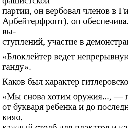
фашистской
партии, он вербовал членов в 
Арбейтерфронт), он обеспечив
вы-
ступлений, участие в демонстрац
«Блоклейтер ведет непрерывну
ганду».
Каков был характер гитлеровск
«Мы снова хотим оружия..., — 
от букваря ребенка и до послед
кияо,
каждый столб для плакатов и ка