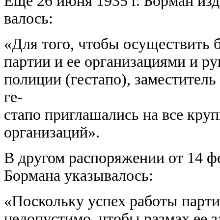
Еще 26 июня 1935 г. Борман изд
валось:
«Для того, чтобы осуществить 
партии и ее организациями и р
полиции (гестапо), заместител
ге-
стапо приглашались на все кру
организаций».
В другом распоряжении от 14 фе
Бормана указывалось:
«Поскольку успех работы парти
недопустимо, чтобы размах ее з