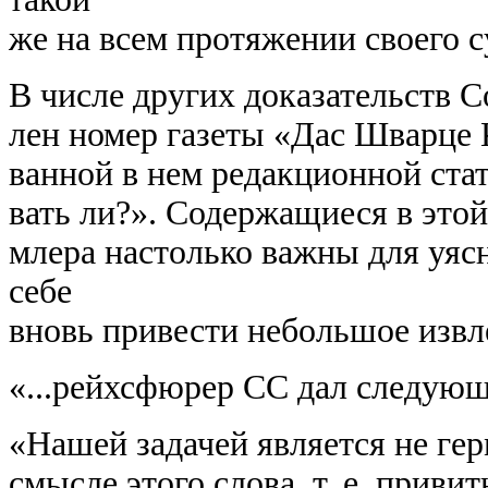
же на всем протяжении своего 
В числе других доказательств 
лен номер газеты «Дас Шварце К
ванной в нем редакционной ста
вать ли?». Содержащиеся в это
млера настолько важны для уяс
себе
вновь привести небольшое извле
«...рейхсфюрер СС дал следующ
«Нашей задачей является не ге
смысле этого слова, т. е. прив