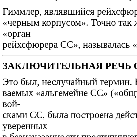
Гиммлер, являвшийся рейхсфюр
«черным корпусом». Точно так ж
«орган
рейхсфюрера СС», называлась 
ЗАКЛЮЧИТЕЛЬНАЯ РЕЧЬ О
Это был, неслучайный термин. В
ваемых «альгемейне СС» («общи
вой-
сками СС, была построена дейс
уверенных
в безнаказанности преступнико