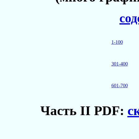
сод
1-100
301-400
601-700
Часть II PDF:
с